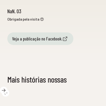
NaN. 03
Obrigada pela visita 😍
Veja a publicação no Facebook.
Mais histórias nossas
12 de
14 de maio de 2025