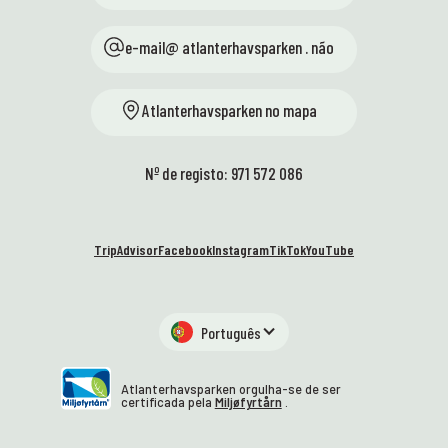
e-mail@ atlanterhavsparken . não
Atlanterhavsparken no mapa
Nº de registo: 971 572 086
TripAdvisor
Facebook
Instagram
TikTok
YouTube
Português
Atlanterhavsparken orgulha-se de ser
certificada pela
Miljøfyrtårn
.