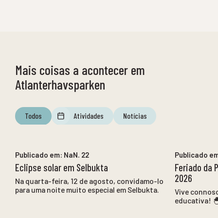
Mais coisas a acontecer em
Atlanterhavsparken
Todos
Atividades
Notícias
NaN. 12
para
NaN. 12
Publicado em:
NaN. 22
Publicado e
Eclipse solar em Selbukta
Feriado da 
2026
Na quarta-feira, 12 de agosto, convidamo-lo
para uma noite muito especial em Selbukta.
Vive connos
educativa! 