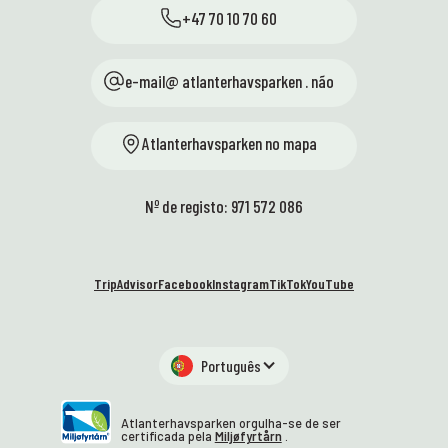
+47 70 10 70 60
e-mail@ atlanterhavsparken . não
Atlanterhavsparken no mapa
Nº de registo: 971 572 086
TripAdvisor
Facebook
Instagram
TikTok
YouTube
Português
Atlanterhavsparken orgulha-se de ser
certificada pela
Miljøfyrtårn
.