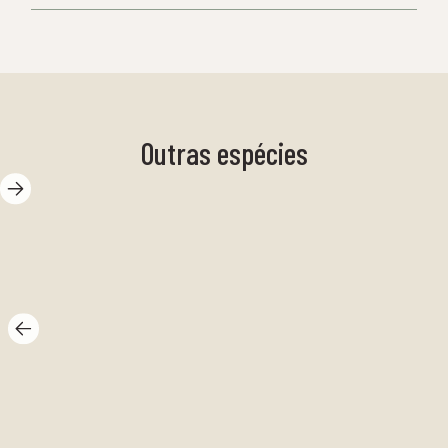
Outras espécies
Buccinum
humphreysianum
Ca