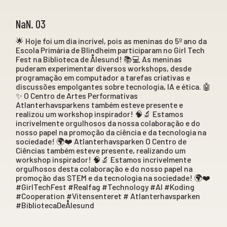
NaN. 03
🌟 Hoje foi um dia incrível, pois as meninas do 5º ano da
Escola Primária de Blindheim participaram no Girl Tech
Fest na Biblioteca de Ålesund! 📚💻 As meninas
puderam experimentar diversos workshops, desde
programação em computador a tarefas criativas e
discussões empolgantes sobre tecnologia, IA e ética. 🤖
✨ O Centro de Artes Performativas
Atlanterhavsparkens também esteve presente e
realizou um workshop inspirador! 🧠🔬 Estamos
incrivelmente orgulhosos da nossa colaboração e do
nosso papel na promoção da ciência e da tecnologia na
sociedade! 🌍❤️ Atlanterhavsparken O Centro de
Ciências também esteve presente, realizando um
workshop inspirador! 🧠🔬 Estamos incrivelmente
orgulhosos desta colaboração e do nosso papel na
promoção das STEM e da tecnologia na sociedade! 🌍❤️
#GirlTechFest #Realfag #Technology #AI #Koding
#Cooperation #Vitensenteret # Atlanterhavsparken
#BibliotecaDeÅlesund