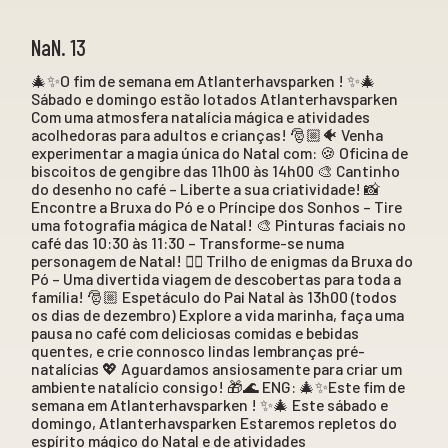
NaN. 13
🎄✨O fim de semana em Atlanterhavsparken ! ✨🎄
Sábado e domingo estão lotados Atlanterhavsparken
Com uma atmosfera natalícia mágica e atividades
acolhedoras para adultos e crianças! 🎅🏼🐠 Venha
experimentar a magia única do Natal com: 🍪 Oficina de
biscoitos de gengibre das 11h00 às 14h00 🎨 Cantinho
do desenho no café – Liberte a sua criatividade! 📸
Encontre a Bruxa do Pó e o Príncipe dos Sonhos – Tire
uma fotografia mágica de Natal! 🎨 Pinturas faciais no
café das 10:30 às 11:30 – Transforme-se numa
personagem de Natal! 🕵️‍♀️ Trilho de enigmas da Bruxa do
Pó – Uma divertida viagem de descobertas para toda a
família! 🎅🏼 Espetáculo do Pai Natal às 13h00 (todos
os dias de dezembro) Explore a vida marinha, faça uma
pausa no café com deliciosas comidas e bebidas
quentes, e crie connosco lindas lembranças pré-
natalícias 💖 Aguardamos ansiosamente para criar um
ambiente natalício consigo! 🎁🌊 ENG: 🎄✨Este fim de
semana em Atlanterhavsparken ! ✨🎄 Este sábado e
domingo, Atlanterhavsparken Estaremos repletos do
espírito mágico do Natal e de atividades