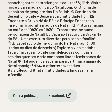
aconchegantes para crianças e adultos! 🎅🏼🐠 Visite-
nos e viva a magia única do Natal com: 🍪 Oficina de
biscoitos de gengibre das 11h às 14h 🎨 Cantinho do
desenho no café – Deixe a sua criatividade fluir! 📸
Encontre a Bruxa Má do Pó e o Príncipe Encantado –
Tire uma fotografia mágica de Natal! 🎨 Pinturas faciais
no café das 10h30 às 11h30 – Transforme-se numa
personagem de Natal! 🕵️‍♀️ Caça ao tesouro da Bruxa Má
do Pó – Uma aventura divertida para toda a família!
🎅🏼 Espetáculo de mergulho do Pai Natal às 13h00
(todos os dias de dezembro) Explore a vida marinha,
faça uma pausa no café com deliciosas comidas e
bebidas quentes e crie connosco lindas lembranças de
Natal 💖 Mal podemos esperar para partilhar a magia do
Natal consigo! 🎁🌊 # atlanterhavsparken
#visitålesund #natal #atividades #fimdesemana
#família
Veja a publicação no Facebook.