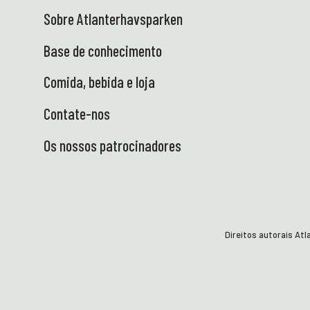
pronto para transportar conhecimento e
Sobre Atlanterhavsparken
equipamento em segurança para as escolas.
Agora estamos ansiosos por encontrar
Base de conhecimento
alunos curiosos e cheios de experiências –
Comida, bebida e loja
sobre rodas! ⭐ ENG: Tantas coisas
entusiasmantes têm acontecido no Centro
Contate-nos
de Ciência ultimamente – e nós adoramos!
Eis alguns destaques: 🐚 Estamos de volta à
Os nossos patrocinadores
zona das marés! Um total de 23 safaris
costeiros serão realizados com escolas
antes das férias de verão – tanto aqui em
Tueneset como em visitas a escolas da
região. Os alunos poderão explorar a
natureza com as suas próprias mãos e
Direitos autorais At
vivenciar de perto os ecossistemas
marinhos. Ciência da forma mais prática e
vibrante – exatamente como gostamos! 😍
👩‍🏫 Heidi visitou Ås para um encontro com o