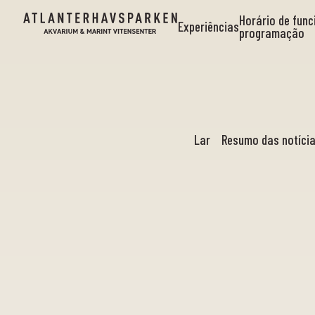
Horário de fun
Experiências
programação
Lar
Resumo das notíci