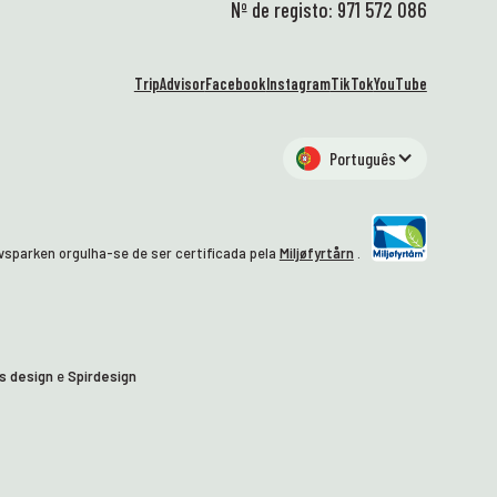
Nº de registo: 971 572 086
se
cu
fi
TripAdvisor
Facebook
Instagram
TikTok
YouTube
so
is
es
Português
no
in
cr
se
vsparken orgulha-se de ser certificada pela
Miljøfyrtårn
.
vi
to
go
um
Co
s design
e
Spirdesign
Di
tr
Mu
ob
💙