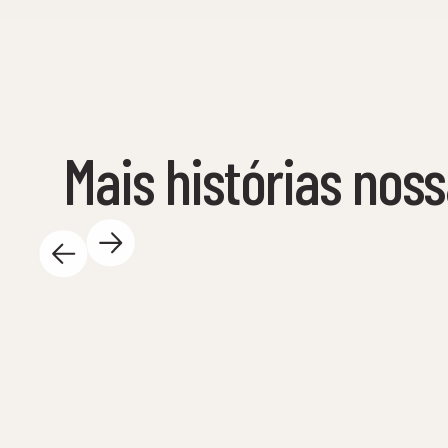
Mais histórias nos
14 de maio de 2025
Há tanta coisa emocionante a acontecer no
Centro de Ciência durante o dia - e nós
adoramos! Aqui ficam alguns destaques: 🐚
Estamos novamente na água! Um total de 23
safaris de primavera serão realizados com as