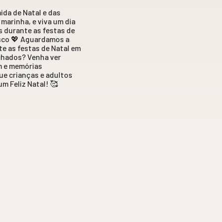
da de Natal e das
marinha, e viva um dia
s durante as festas de
osco 💖 Aguardamos a
te as festas de Natal em
echados? Venha ver
m e memórias
ue crianças e adultos
m Feliz Natal! 🥰