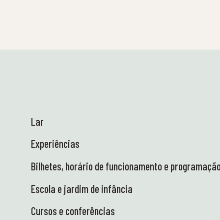
escolas antes das férias de verão - tanto
aqui em Tueneset como visitando as escolas.
Aqui, os alunos podem explorar a natureza
com as suas próprias mãos e experienciar os
ecossistemas marinhos de perto! A ciência
na sua forma mais vibrante e real -
exatamente como gostamos 😍 👩‍🏫 Heidi
esteve em Ås para um encontro do Centro de
Talentos em Ciências, juntamente com
representantes dos 13 centros regionais de
Lar
ciência. Em nome do Ministério da Educação
e Investigação, estamos a trabalhar para
Experiências
reforçar o interesse pela ciência entre os
alunos com grandes resultados de
Bilhetes, horário de funcionamento e programaçã
aprendizagem - em colaboração com as
escolas. Condições fantásticas no Parque de
Escola e jardim de infância
Ciência, educativo e idílico! 🤩 🚐 O Camião
da Ciência chegou finalmente - e nós
Cursos e conferências
estamos radiantes! Elétrico, delicioso e