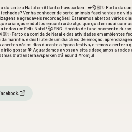
o durante o Natal em Atlanterhavsparken ! ➡️🎅🏼✨ Farto da comi
fechados? Venha conhecer de perto animais fascinantes e a vida 
zagens e agradáveis ​​recordações! Estaremos abertos vários dia
a que crianças e adultos encontrarão algo que gostem aqui conn
 a todos um Feliz Natal! 🥰 ENG: Horário de funcionamento duran
🎅🏼✨ Farto da comida de Natal e das atividades em ambientes f
vida marinha, e desfrute de um dia cheio de emoção, aprendizage
abertos vários dias durante a época festiva, e temos a certeza q
e irão gostar 💖 Aguardamos a vossa visita e desejamos a todos u
istmas # atlanterhavsparken #ålesund #romjul
Facebook.