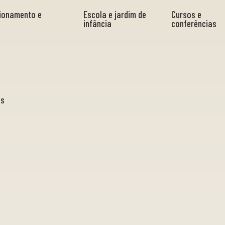
cionamento e
Escola e jardim de
Cursos e
infância
conferências
as