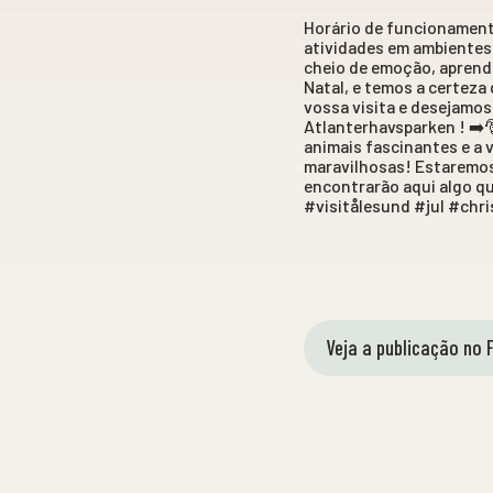
Horário de funcionament
atividades em ambientes 
cheio de emoção, aprendi
Natal, e temos a certez
vossa visita e desejamos
Atlanterhavsparken ! ➡️
animais fascinantes e a 
maravilhosas! Estaremos 
encontrarão aqui algo qu
#visitålesund #jul #chr
Veja a publicação no 