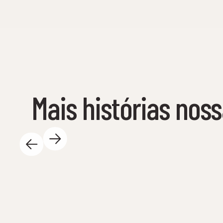
Mais histórias nos
14 de maio de 2025
Há tanta coisa emocionante a acontecer no
Centro de Ciência durante o dia - e nós
adoramos! Aqui ficam alguns destaques: 🐚