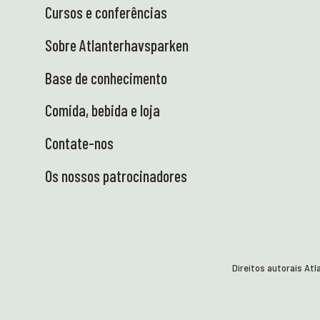
da Ciência chegou finalmente - e nós
Cursos e conferências
estamos radiantes! Elétrico, delicioso e
pronto para transportar conhecimento e
Sobre Atlanterhavsparken
equipamento em segurança para as escolas.
Agora estamos ansiosos por encontrar
Base de conhecimento
alunos curiosos e cheios de experiências –
Comida, bebida e loja
sobre rodas! ⭐ ENG: Tantas coisas
entusiasmantes têm acontecido no Centro
Contate-nos
de Ciência ultimamente – e nós adoramos!
Eis alguns destaques: 🐚 Estamos de volta à
Os nossos patrocinadores
zona das marés! Um total de 23 safaris
costeiros serão realizados com escolas
antes das férias de verão – tanto aqui em
Tueneset como em visitas a escolas da
região. Os alunos poderão explorar a
natureza com as suas próprias mãos e
Direitos autorais At
vivenciar de perto os ecossistemas
marinhos. Ciência da forma mais prática e
vibrante – exatamente como gostamos! 😍