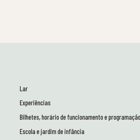
Estamos novamente na água! Um total de 23
safaris de primavera serão realizados com as
escolas antes das férias de verão - tanto
aqui em Tueneset como visitando as escolas.
Aqui, os alunos podem explorar a natureza
com as suas próprias mãos e experienciar os
ecossistemas marinhos de perto! A ciência
na sua forma mais vibrante e real -
exatamente como gostamos 😍 👩‍🏫 Heidi
esteve em Ås para um encontro do Centro de
Talentos em Ciências, juntamente com
representantes dos 13 centros regionais de
Lar
ciência. Em nome do Ministério da Educação
e Investigação, estamos a trabalhar para
Experiências
reforçar o interesse pela ciência entre os
alunos com grandes resultados de
Bilhetes, horário de funcionamento e programaçã
aprendizagem - em colaboração com as
escolas. Condições fantásticas no Parque de
Escola e jardim de infância
Ciência, educativo e idílico! 🤩 🚐 O Camião