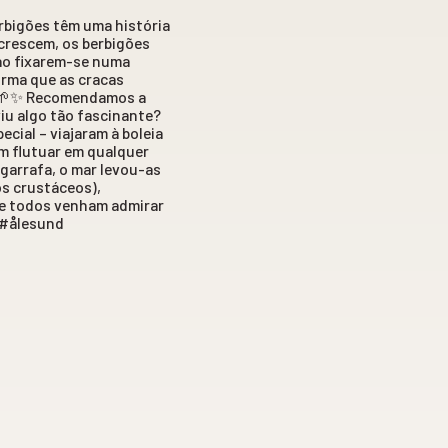
rbigões têm uma história
 crescem, os berbigões
 ao fixarem-se numa
orma que as cracas
. 🌱✨ Recomendamos a
iu algo tão fascinante?
cial – viajaram à boleia
m flutuar em qualquer
 garrafa, o mar levou-as
s crustáceos),
e todos venham admirar
 #ålesund