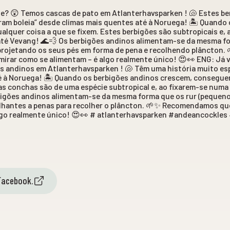
te? 😲 Temos cascas de pato em Atlanterhavsparken ! 🐚 Estes be
ram boleia” desde climas mais quentes até à Noruega! 🏝️ Quando
lquer coisa a que se fixem. Estes berbigões são subtropicais e,
 até Vevang! 🌊💨 Os berbigões andinos alimentam-se da mesma f
projetando os seus pés em forma de pena e recolhendo plâncton
irar como se alimentam – é algo realmente único! 😍👀 ENG: Já v
 andinos em Atlanterhavsparken ! 🐚 Têm uma história muito espe
é à Noruega! 🏝️ Quando os berbigões andinos crescem, consegue
tas conchas são de uma espécie subtropical e, ao fixarem-se numa
bigões andinos alimentam-se da mesma forma que os rur (pequeno
hantes a penas para recolher o plâncton. 🌱✨ Recomendamos qu
lgo realmente único! 😍👀 # atlanterhavsparken #andeancockles
Facebook.