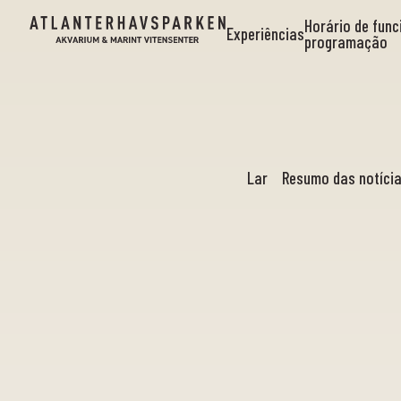
Horário de fun
Experiências
programação
Lar
Resumo das notíci