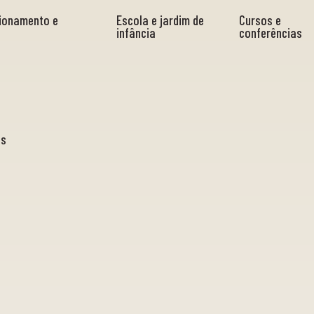
cionamento e
Escola e jardim de
Cursos e
infância
conferências
as