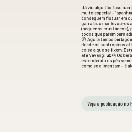
Já viu algo tão fascinan
muito especial – “apanha
conseguem flutuar em qua
garrafa, o mar levou-os
(pequenos crustáceos), 
todos que parem para adm
😲 Agora temos berbigões
desde os subtrópicos at
coisa a que se fixem. Es
até Vevang! 🌊💨 Os ber
estendendo os pés semel
como se alimentam – é a
Veja a publicação no 