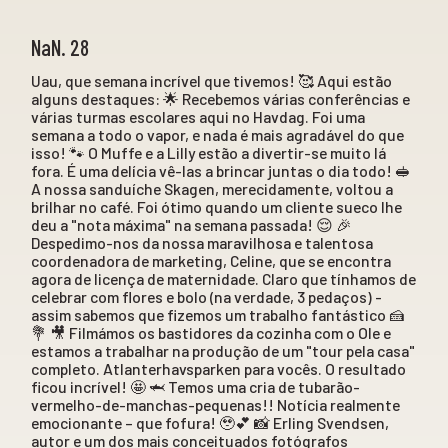
NaN. 28
Uau, que semana incrível que tivemos! 🥰 Aqui estão
alguns destaques: 🌟 Recebemos várias conferências e
várias turmas escolares aqui no Havdag. Foi uma
semana a todo o vapor, e nada é mais agradável do que
isso! 🐾 O Muffe e a Lilly estão a divertir-se muito lá
fora. É uma delícia vê-las a brincar juntas o dia todo! 🥪
A nossa sanduíche Skagen, merecidamente, voltou a
brilhar no café. Foi ótimo quando um cliente sueco lhe
deu a "nota máxima" na semana passada! 😌 🎉
Despedimo-nos da nossa maravilhosa e talentosa
coordenadora de marketing, Celine, que se encontra
agora de licença de maternidade. Claro que tínhamos de
celebrar com flores e bolo (na verdade, 3 pedaços) -
assim sabemos que fizemos um trabalho fantástico 🍰
💐 🎥 Filmámos os bastidores da cozinha com o Ole e
estamos a trabalhar na produção de um "tour pela casa"
completo. Atlanterhavsparken para vocês. O resultado
ficou incrível! 🤩 🦈 Temos uma cria de tubarão-
vermelho-de-manchas-pequenas!! Notícia realmente
emocionante – que fofura! 🥹💕 📸 Erling Svendsen,
autor e um dos mais conceituados fotógrafos