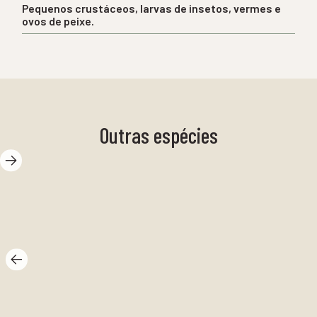
Pequenos crustáceos, larvas de insetos, vermes e
ovos de peixe.
Outras espécies
Resposta de
ra
vidro
ar