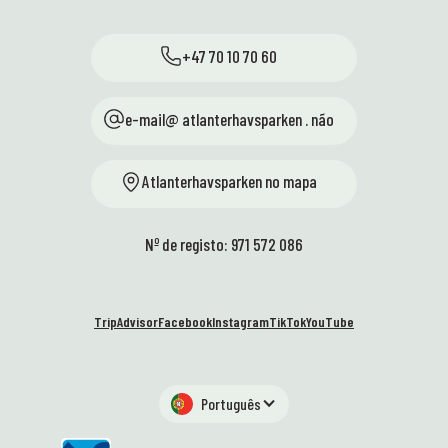
+47 70 10 70 60
e-mail@ atlanterhavsparken . não
Atlanterhavsparken no mapa
Nº de registo: 971 572 086
TripAdvisor
Facebook
Instagram
TikTok
YouTube
Português