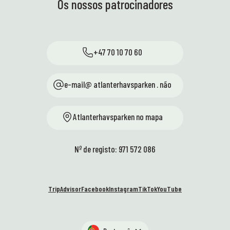
Os nossos patrocinadores
+47 70 10 70 60
e-mail@ atlanterhavsparken . não
Atlanterhavsparken no mapa
Nº de registo: 971 572 086
TripAdvisor
Facebook
Instagram
TikTok
YouTube