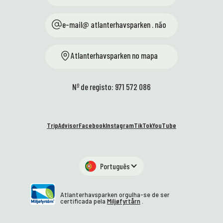
e-mail@ atlanterhavsparken . não
Atlanterhavsparken no mapa
Nº de registo: 971 572 086
TripAdvisor
Facebook
Instagram
TikTok
YouTube
Português
Atlanterhavsparken orgulha-se de ser
certificada pela
Miljøfyrtårn
.