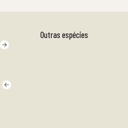
Outras espécies
Rodovalho
Al