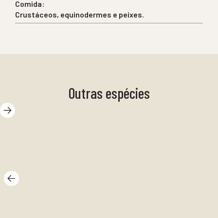
Comida:
Crustáceos, equinodermes e peixes.
Outras espécies
Estrela Sunburst
Es