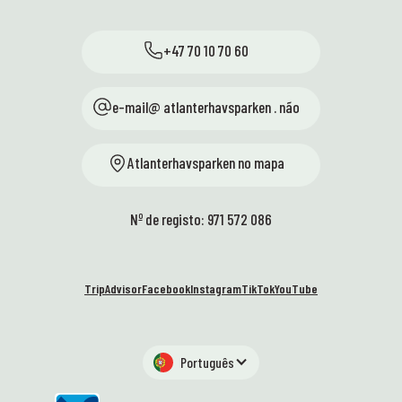
+47 70 10 70 60
e-mail@ atlanterhavsparken . não
Atlanterhavsparken no mapa
Nº de registo: 971 572 086
TripAdvisor
Facebook
Instagram
TikTok
YouTube
Português