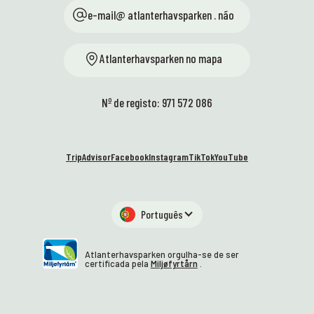
e-mail@ atlanterhavsparken . não
Atlanterhavsparken no mapa
Nº de registo: 971 572 086
TripAdvisor
Facebook
Instagram
TikTok
YouTube
Português
Atlanterhavsparken orgulha-se de ser
certificada pela
Miljøfyrtårn
.