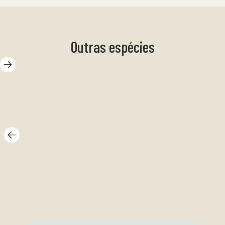
Outras espécies
caranguejo
bruxa
Co