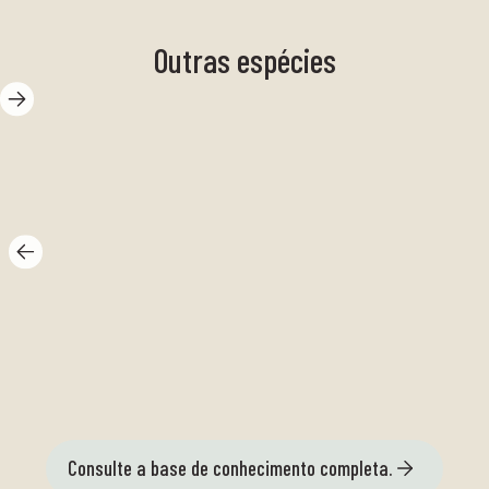
Outras espécies
pr
Salsicha
ma
vermelha
fi
Consulte a base de conhecimento completa.