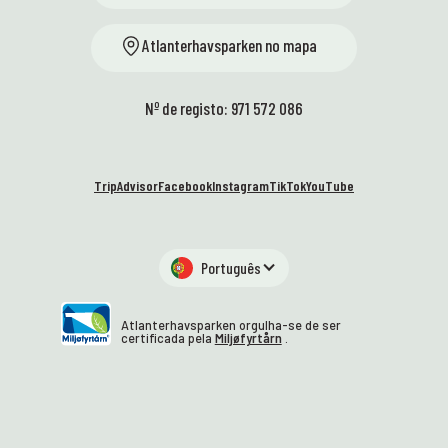
Atlanterhavsparken no mapa
Nº de registo: 971 572 086
TripAdvisor
Facebook
Instagram
TikTok
YouTube
Português
Atlanterhavsparken orgulha-se de ser
certificada pela
Miljøfyrtårn
.