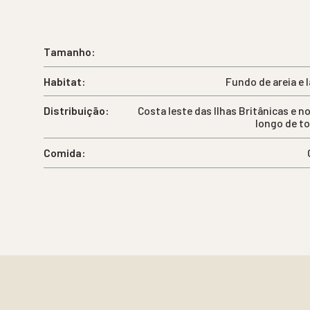
Tamanho:
Habitat:
Fundo de areia e 
Distribuição:
Costa leste das Ilhas Britânicas e n
longo de t
Comida: