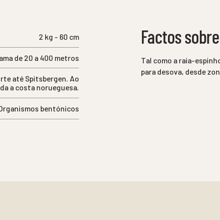
Factos sobre
2 kg - 60 cm
lama de 20 a 400 metros
Tal como a raia-espinh
para desova, desde zon
orte até Spitsbergen. Ao
oda a costa norueguesa.
Organismos bentónicos