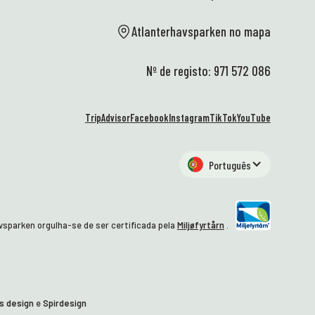
Atlanterhavsparken no mapa
Nº de registo: 971 572 086
TripAdvisor
Facebook
Instagram
TikTok
YouTube
Português
vsparken orgulha-se de ser certificada pela
Miljøfyrtårn
.
s design
e
Spirdesign