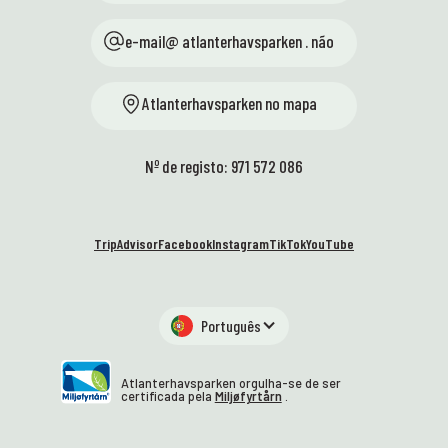
e-mail@ atlanterhavsparken . não
Atlanterhavsparken no mapa
Nº de registo: 971 572 086
TripAdvisor
Facebook
Instagram
TikTok
YouTube
Português
Atlanterhavsparken orgulha-se de ser
certificada pela
Miljøfyrtårn
.