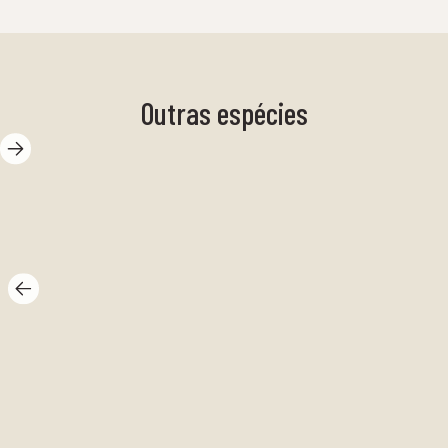
Outras espécies
Camarão-flor
En