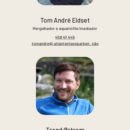
Tom André Eidset
Mergulhador e aquariófilo/mediador
458 47 445
tomandre@ atlanterhavsparken . não
Trond Østrem