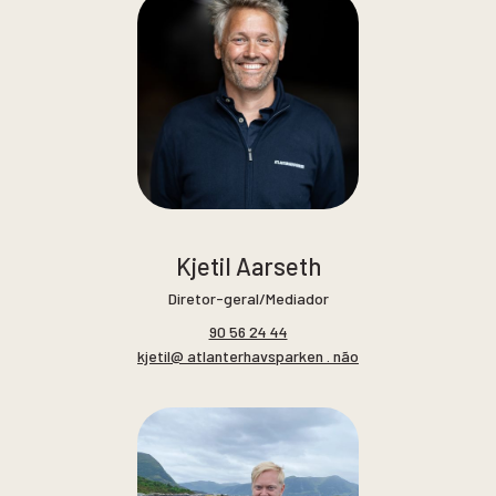
Kjetil Aarseth
Diretor-geral/Mediador
90 56 24 44
kjetil@ atlanterhavsparken . não