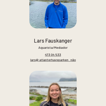
Lars Fauskanger
Aquarista/Mediador
473 04 533
lars@ atlanterhavsparken . não