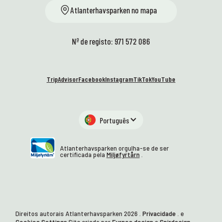
Atlanterhavsparken no mapa
Nº de registo: 971 572 086
TripAdvisor
Facebook
Instagram
TikTok
YouTube
Português
Atlanterhavsparken orgulha-se de ser
certificada pela
Miljøfyrtårn
.
Direitos autorais Atlanterhavsparken
2026
.
Privacidade
. e
Cookies Settings
Site criado por
Furnes design
e
Spirdesign