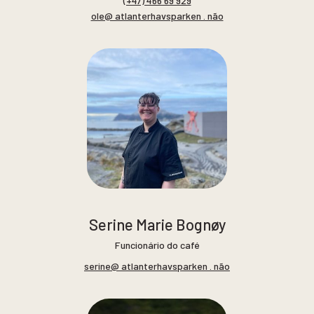
(+47) 466 69 929
ole@ atlanterhavsparken . não
Serine Marie Bognøy
Funcionário do café
serine@ atlanterhavsparken . não