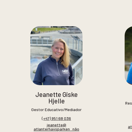
Jeanette Giske
Hjelle
Res
Gestor Educativo/Mediador
(+47) 951 68 036
jeanette@
at
atlanterhavsparken . não