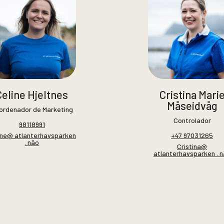
Celine Hjeltnes
Cristina Mari
Måseidvåg
ordenador de Marketing
Controlador
98118991
ine@ atlanterhavsparken
+47 97031265
. não
Cristina@
atlanterhavsparken . 