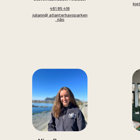
kje
481 85 418
juliann@ atlanterhavsparken
. não