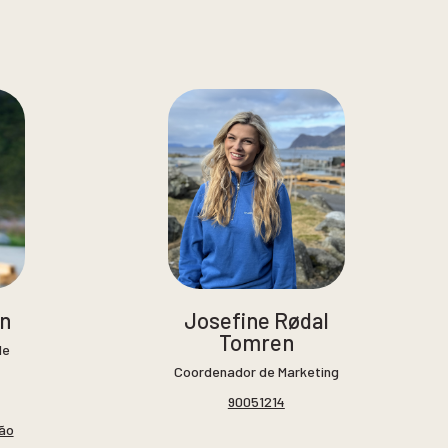
n
Josefine Rødal
Tomren
de
Coordenador de Marketing
90051214
não