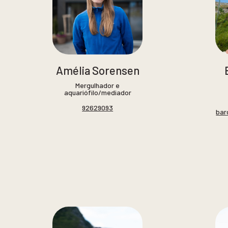
Amélia Sorensen
Mergulhador e
aquariófilo/mediador
92629093
bar