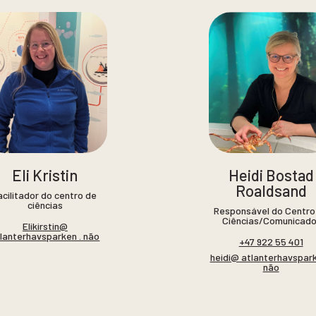
Eli Kristin
Heidi Bostad
Roaldsand
acilitador do centro de
ciências
Responsável do Centro
Ciências/Comunicado
Elikirstin@
lanterhavsparken . não
+47 922 55 401
heidi@ atlanterhavspark
não