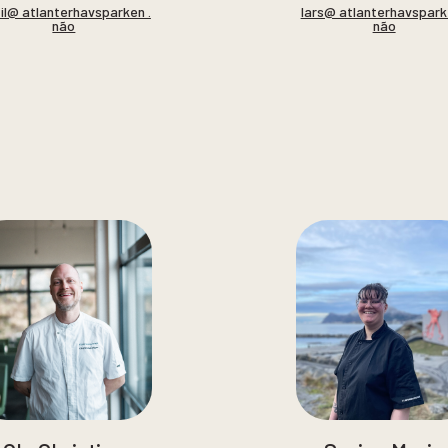
til@ atlanterhavsparken .
lars@ atlanterhavspark
não
não