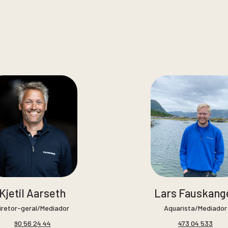
Kjetil Aarseth
Lars Fauskang
iretor-geral/Mediador
Aquarista/Mediador
90 56 24 44
473 04 533