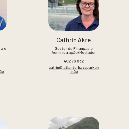
Cathrin Åkre
ra e
Gestor de Finanças e
Administração/Mediador
482 76 832
catrin@ atlanterhavsparken
não
. não