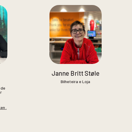
Janne Britt Støle
Bilheteira e Loja
 de
r
en .