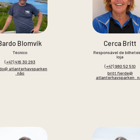
Bardo Blomvik
Cerca Britt
Técnico
Responsável de bilhetei
loja
(+47) 416 30 293
(+47) 980 52 510
do@ atlanterhavsparken
. não
britt.fjerde@
atlanterhavsparken . 