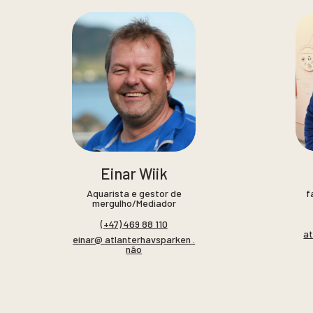
Einar Wiik
Aquarista e gestor de
f
mergulho/Mediador
(+47) 469 88 110
at
einar@ atlanterhavsparken .
não