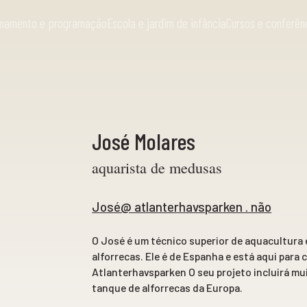
ionamento e programação
Escola e jardim de infância
Cursos e conferên
José Molares
aquarista de medusas
José@ atlanterhavsparken . não
O José é um técnico superior de aquacultura
alforrecas. Ele é de Espanha e está aqui para c
Atlanterhavsparken O seu projeto incluirá mui
tanque de alforrecas da Europa.