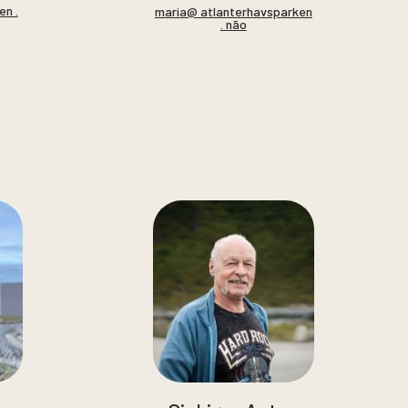
en .
maria@ atlanterhavsparken
. não