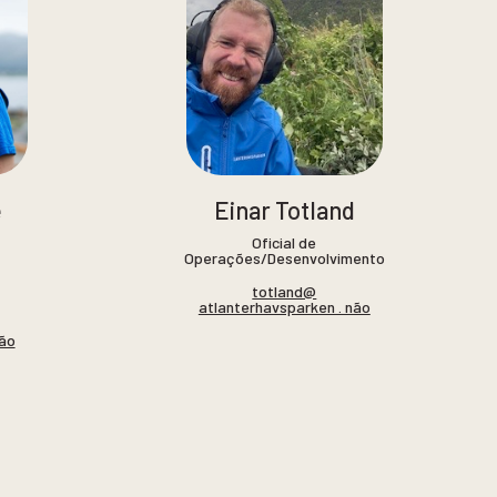
e
Einar Totland
Oficial de
Operações/Desenvolvimento
totland@
atlanterhavsparken . não
não