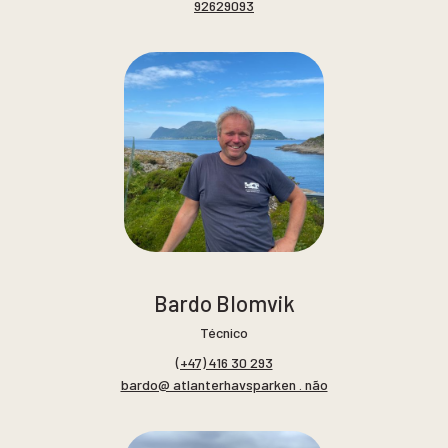
92629093
Bardo Blomvik
Técnico
(+47) 416 30 293
bardo@ atlanterhavsparken . não