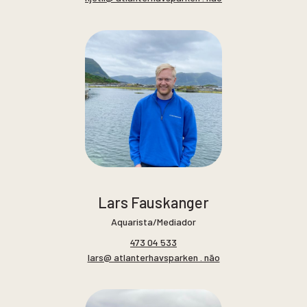
Lars Fauskanger
Aquarista/Mediador
473 04 533
lars@ atlanterhavsparken . não