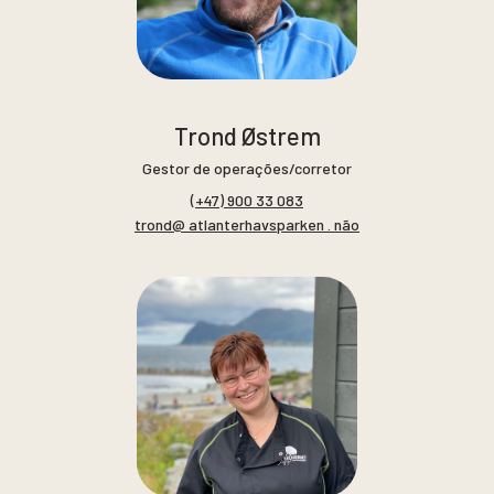
Trond Østrem
Gestor de operações/corretor
(+47) 900 33 083
trond@ atlanterhavsparken . não