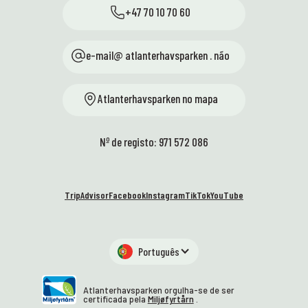
+47 70 10 70 60
e-mail@ atlanterhavsparken . não
Atlanterhavsparken no mapa
Nº de registo: 971 572 086
TripAdvisor
Facebook
Instagram
TikTok
YouTube
Português
Atlanterhavsparken orgulha-se de ser
certificada pela
Miljøfyrtårn
.