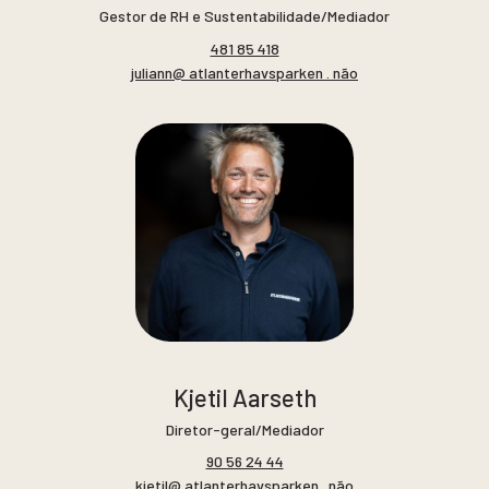
Gestor de RH e Sustentabilidade/Mediador
481 85 418
juliann@ atlanterhavsparken . não
Kjetil Aarseth
Diretor-geral/Mediador
90 56 24 44
kjetil@ atlanterhavsparken . não