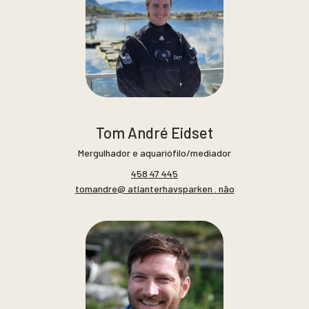
Tom André Eidset
Mergulhador e aquariófilo/mediador
458 47 445
tomandre@ atlanterhavsparken . não