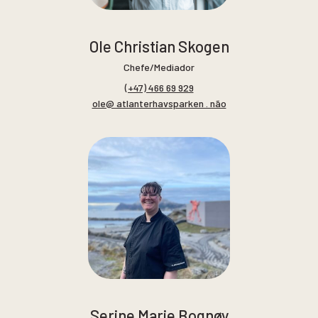
Ole Christian Skogen
Chefe/Mediador
(+47) 466 69 929
ole@ atlanterhavsparken . não
Serine Marie Bognøy