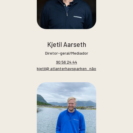
Kjetil Aarseth
Diretor-geral/Mediador
90 56 24 44
kjetil@ atlanterhavsparken . não