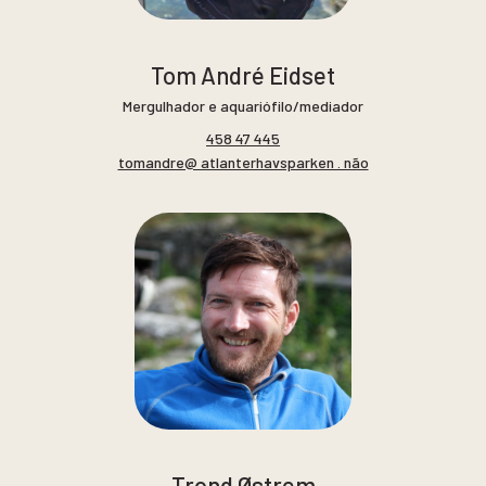
Tom André Eidset
Mergulhador e aquariófilo/mediador
458 47 445
tomandre@ atlanterhavsparken . não
Trond Østrem