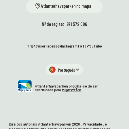
Atlanterhavsparken no mapa
Nº de registo: 971 572 086
TripAdvisor
Facebook
Instagram
TikTok
YouTube
Português
Atlanterhavsparken orgulha-se de ser
certificada pela
Miljøfyrtårn
.
Direitos autorais Atlanterhavsparken
2026
.
Privacidade
. e
Cookies Settings
Site criado por
Furnes design
e
Spirdesign