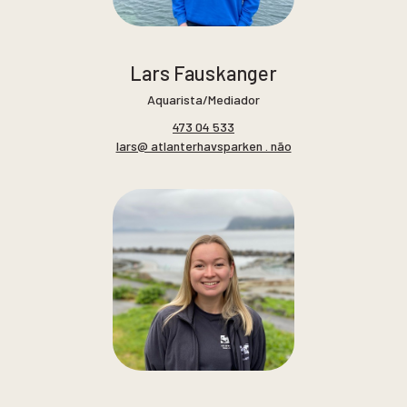
Lars Fauskanger
Aquarista/Mediador
473 04 533
lars@ atlanterhavsparken . não