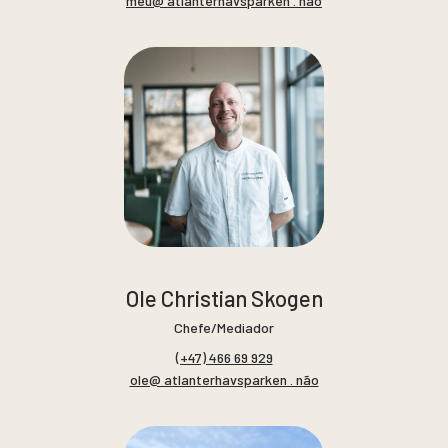
meu@ atlanterhavsparken . não
Ole Christian Skogen
Chefe/Mediador
(+47) 466 69 929
ole@ atlanterhavsparken . não