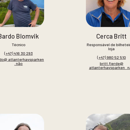
Bardo Blomvik
Cerca Britt
Técnico
Responsável de bilhetei
loja
(+47) 416 30 293
(+47) 980 52 510
do@ atlanterhavsparken
. não
britt.fjerde@
atlanterhavsparken . 