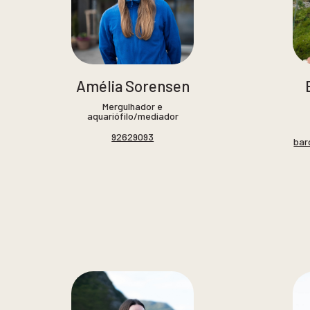
Amélia Sorensen
Mergulhador e
aquariófilo/mediador
92629093
bar