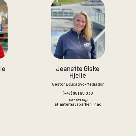
le
Jeanette Giske
Hjelle
Gestor Educativo/Mediador
(+47) 951 68 036
jeanette@
atlanterhavsparken . não