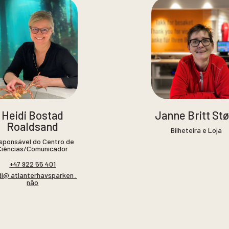
Heidi Bostad
Janne Britt Stø
Roaldsand
Bilheteira e Loja
sponsável do Centro de
Ciências/Comunicador
+47 922 55 401
di@ atlanterhavsparken .
não