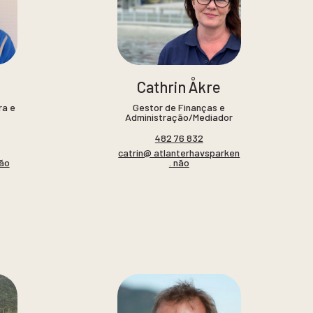
Cathrin Åkre
ra e
Gestor de Finanças e
Administração/Mediador
482 76 832
catrin@ atlanterhavsparken
não
. não