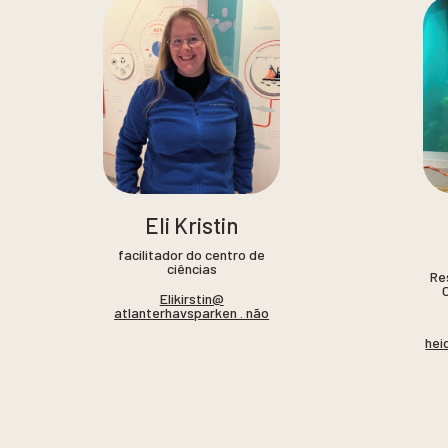
Eli Kristin
facilitador do centro de
ciências
Re
Elikirstin@
atlanterhavsparken . não
hei