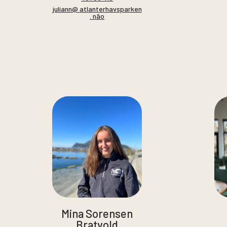
juliann@ atlanterhavsparken
. não
Mina Sorensen
Bratvold