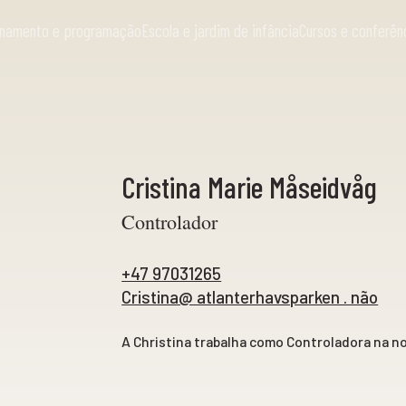
ionamento e programação
Escola e jardim de infância
Cursos e conferên
Cristina Marie Måseidvåg
Controlador
+47 97031265
Cristina@ atlanterhavsparken . não
A Christina trabalha como Controladora na n