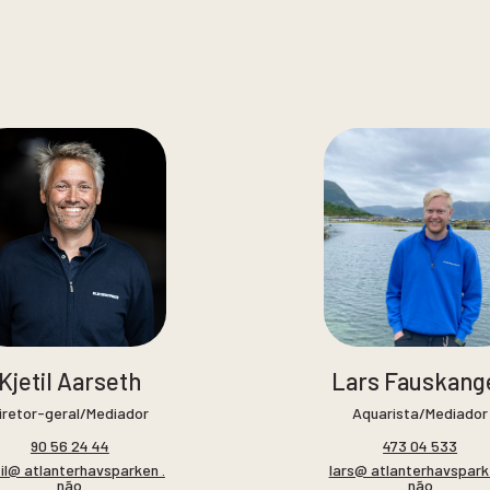
Kjetil Aarseth
Lars Fauskang
iretor-geral/Mediador
Aquarista/Mediador
90 56 24 44
473 04 533
til@ atlanterhavsparken .
lars@ atlanterhavspark
não
não