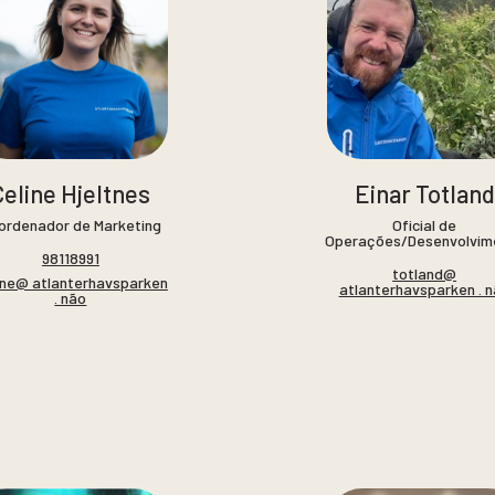
Celine Hjeltnes
Einar Totland
ordenador de Marketing
Oficial de
Operações/Desenvolvim
98118991
totland@
ine@ atlanterhavsparken
atlanterhavsparken . 
. não