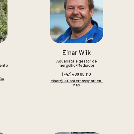
Einar Wiik
Aquarista e gestor de
ento
mergulho/Mediador
(+47) 469 88 110
não
einar@ atlanterhavsparken .
não