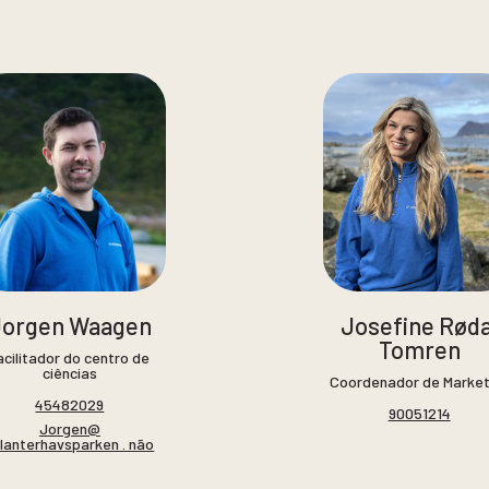
Jorgen Waagen
Josefine Røda
Tomren
acilitador do centro de
ciências
Coordenador de Market
45482029
90051214
Jorgen@
lanterhavsparken . não