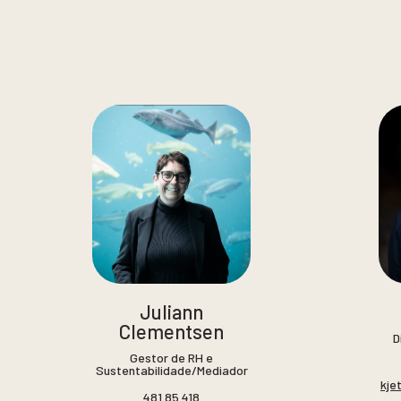
Juliann
Clementsen
D
Gestor de RH e
Sustentabilidade/Mediador
kje
481 85 418