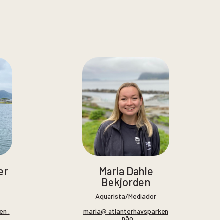
er
Maria Dahle
Bekjorden
Aquarista/Mediador
en .
maria@ atlanterhavsparken
. não