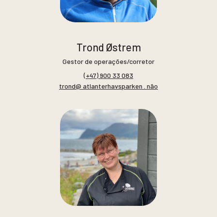
Trond Østrem
Gestor de operações/corretor
(+47) 900 33 083
trond@ atlanterhavsparken . não