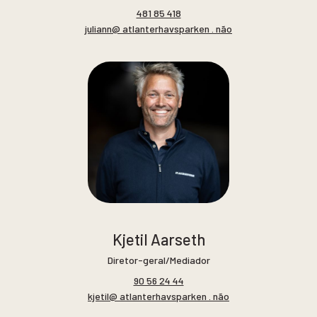
481 85 418
juliann@ atlanterhavsparken . não
Kjetil Aarseth
Diretor-geral/Mediador
90 56 24 44
kjetil@ atlanterhavsparken . não