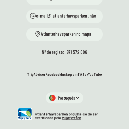
e-mail@ atlanterhavsparken . não
Atlanterhavsparken no mapa
Nº de registo: 971 572 086
TripAdvisor
Facebook
Instagram
TikTok
YouTube
Português
Atlanterhavsparken orgulha-se de ser
certificada pela
Miljøfyrtårn
.