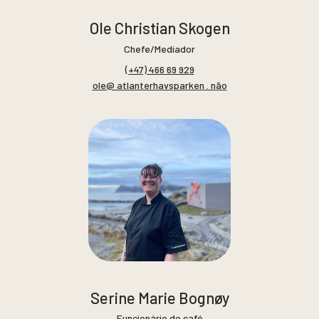
Ole Christian Skogen
Chefe/Mediador
(+47) 466 69 929
ole@ atlanterhavsparken . não
Serine Marie Bognøy
Funcionário do café