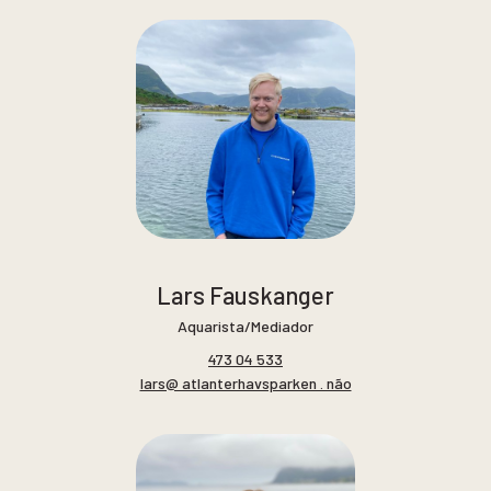
Lars Fauskanger
Aquarista/Mediador
473 04 533
lars@ atlanterhavsparken . não