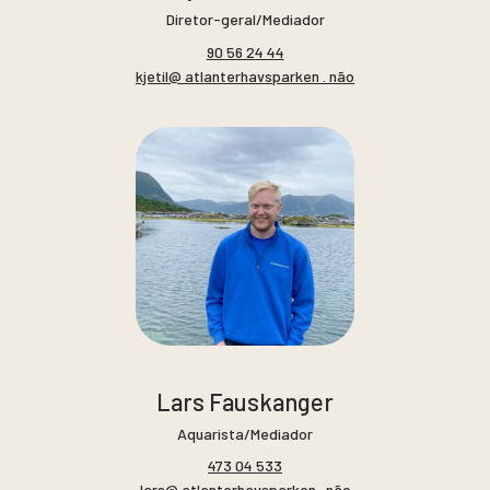
Diretor-geral/Mediador
90 56 24 44
kjetil@ atlanterhavsparken . não
Lars Fauskanger
Aquarista/Mediador
473 04 533
lars@ atlanterhavsparken . não