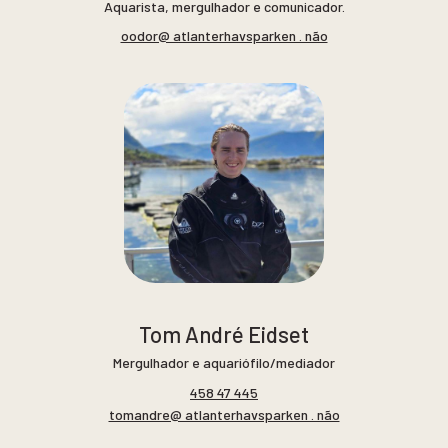
Aquarista, mergulhador e comunicador.
oodor@ atlanterhavsparken . não
Tom André Eidset
Mergulhador e aquariófilo/mediador
458 47 445
tomandre@ atlanterhavsparken . não