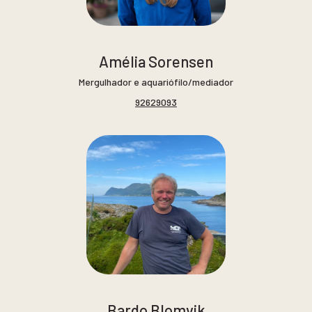
Amélia Sorensen
Mergulhador e aquariófilo/mediador
92629093
Bardo Blomvik