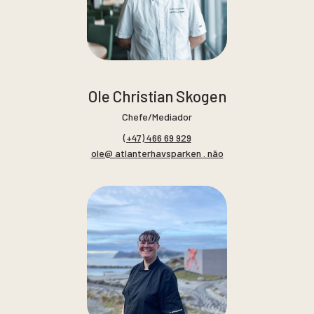
Ole Christian Skogen
Chefe/Mediador
(+47) 466 69 929
ole@ atlanterhavsparken . não