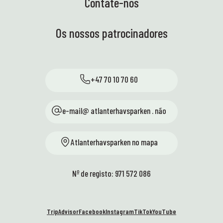
Contate-nos
Os nossos patrocinadores
+47 70 10 70 60
e-mail@ atlanterhavsparken . não
Atlanterhavsparken no mapa
Nº de registo: 971 572 086
TripAdvisor
Facebook
Instagram
TikTok
YouTube