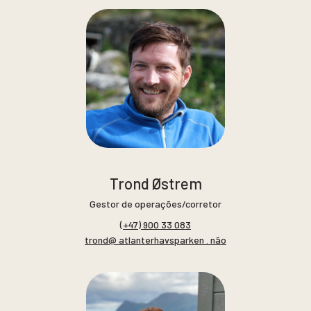
Trond Østrem
Gestor de operações/corretor
(+47) 900 33 083
trond@ atlanterhavsparken . não